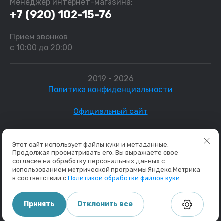
Менеджер интернет-магазина:
+7 (920) 102-15-76
Прием звонков
с 10:00 до 20:00
2019 - 2026
Политика конфиденциальности
Официальный сайт
Создание,
разработка сайта
— студия
Этот сайт использует файлы куки и метаданные.
Мегагрупп.ру.
Продолжая просматривать его, Вы выражаете свое
согласие на обработку персональных данных с
использованием метрической программы Яндекс.Метрика
в соответствии с
Политикой обработки файлов куки
Данные о товарах и услугах, включая цены и технические
характеристики, представленные на сайте, не являются
публичной офертой, определяемой положениями Статьи 437
Принять
Отклонить все
(2) ГК РФ, а носят исключительно информационный характер.
Для получения точной информации о наличии и стоимости